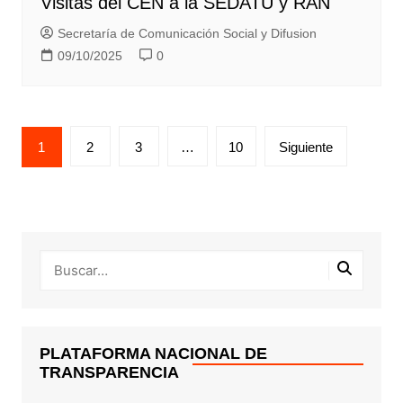
Visitas del CEN a la SEDATU y RAN
Secretaría de Comunicación Social y Difusion
09/10/2025
0
Paginación
1
2
3
…
10
Siguiente
de
entradas
PLATAFORMA NACIONAL DE
TRANSPARENCIA