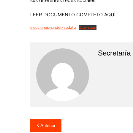
sus diferentes redes sociales.
LEER DOCUMENTO COMPLETO AQUÌ
elecciones-sindet-sedatu
Download
Secretaría
Navegación
Anterior