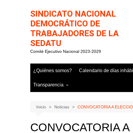
Saltar
al
SINDICATO NACIONAL
contenido
DEMOCRÁTICO DE
TRABAJADORES DE LA
SEDATU
Comité Ejecutivo Nacional 2023-2029
¿Quiénes somos?
Calendario de días inháb
Transparencia
Inicio
Noticias
CONVOCATORIA A ELECCI
CONVOCATORIA A