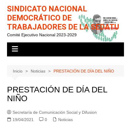
Saltar
SINDICATO NACIONAL
al
DEMOCRÁTICO DE
contenido
TRABAJADORES DE LA SEDATU
Comité Ejecutivo Nacional 2023-2029
Inicio
Noticias
PRESTACIÓN DE DÍA DEL NIÑO
PRESTACIÓN DE DÍA DEL
NIÑO
Secretaría de Comunicación Social y Difusion
19/04/2021
0
Noticias