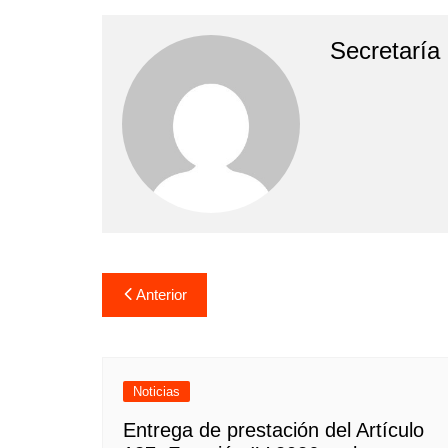
Secretaría
Navegación
Anterior
de
entradas
Noticias
Entrega de prestación del Artículo