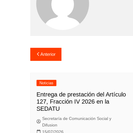
Navegación
Anterior
de
entradas
Noticias
Entrega de prestación del Artículo
127, Fracción IV 2026 en la
SEDATU
Secretaría de Comunicación Social y
Difusion
15/07/2026