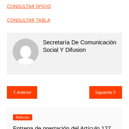
CONSULTAR OFICIO
CONSULTAR TABLA
Secretaría De Comunicación
Social Y Difusion
Navegación
Anterior
Siguiente
de
entradas
Noticias
Entrega de prestación del Artículo 127,