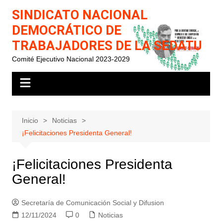
Saltar
SINDICATO NACIONAL
al
DEMOCRÁTICO DE
contenido
TRABAJADORES DE LA SEDATU
Comité Ejecutivo Nacional 2023-2029
Inicio
Noticias
¡Felicitaciones Presidenta General!
¡Felicitaciones Presidenta
General!
Secretaría de Comunicación Social y Difusion
12/11/2024
0
Noticias