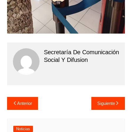
Secretaría De Comunicación
Social Y Difusion
Navegación
Anterior
Siguiente
de
entradas
Noticias