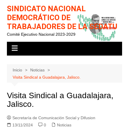
Saltar
SINDICATO NACIONAL
al
DEMOCRÁTICO DE
contenido
TRABAJADORES DE LA SEDATU
Comité Ejecutivo Nacional 2023-2029
Inicio
Noticias
Visita Sindical a Guadalajara, Jalisco.
Visita Sindical a Guadalajara,
Jalisco.
Secretaría de Comunicación Social y Difusion
13/11/2024
0
Noticias